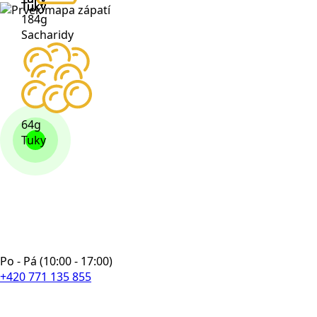
Tuky
Tuky
Tuky
184g
Sacharidy
64g
Tuky
Po - Pá (10:00 - 17:00)
+420 771 135 855