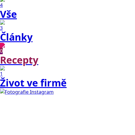
4
Vše
3
Články
0
Recepty
1
Život ve firmě