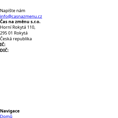
Napište nám
info@casnazmenu.cz
Čas na změnu s.r.o.
Horní Rokytá 110,
295 01 Rokytá
Česká republika
IČ:
08668400
DIČ:
CZ08668400
Navigace
Domů