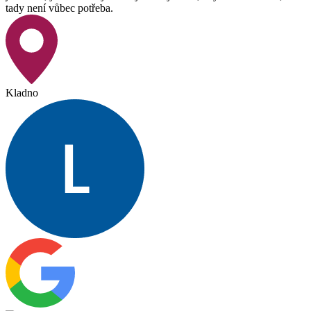
tady není vůbec potřeba.
Kladno