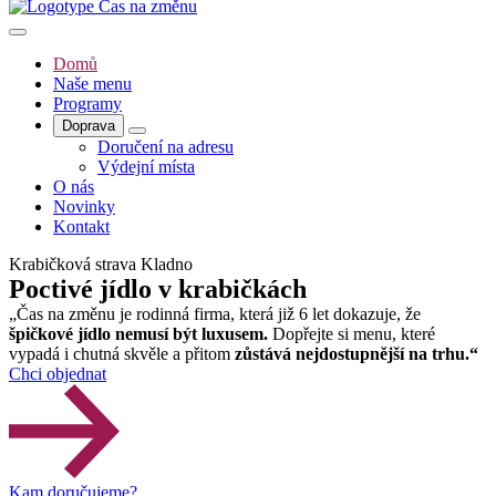
Domů
Naše menu
Programy
Doprava
Doručení na adresu
Výdejní místa
O nás
Novinky
Kontakt
Krabičková strava Kladno
Poctivé jídlo
v krabičkách
„Čas na změnu je rodinná firma, která již 6 let dokazuje, že
špičkové jídlo nemusí být luxusem.
Dopřejte si menu, které
vypadá i chutná skvěle a přitom
zůstává nejdostupnější na trhu.“
Chci objednat
Kam doručujeme?