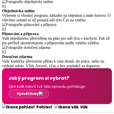
01
Objednávka online
Vyberete si vhodný program, klikněte na objednat a máte hotovo. O
všechno ostatní se už postará náš tým Čas na změnu
02
Plánování a příprava
Vaši objednávku přetvoříme na plán pro náš tým v kuchyni. Pak už
jen pečlivě zkontrolujeme a připravíme podle vašeho výběru.
03
Doručení zdarma
Vaše krabičky přivezeme přímo k vám domů, do práce, nebo na
výdejní místo. Vždy čerstvé, včas a bez poplatků za dopravu.
Jaký program si vybrat?
Zjisti kolik kaloríí tvé tělo opravdu potřebuje.
Vysvětlivky
Pohlaví
Věk