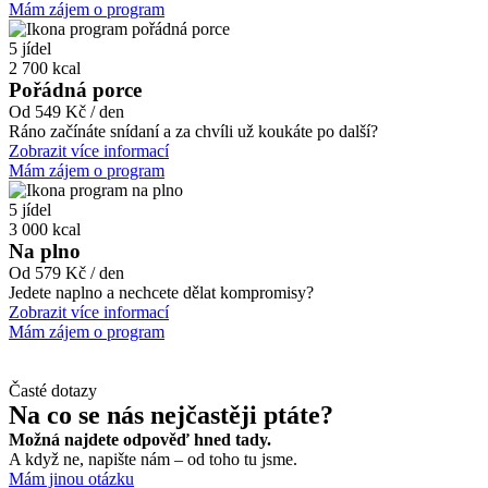
Mám zájem o program
5 jídel
2 700 kcal
Pořádná porce
Od 549 Kč / den
Ráno začínáte snídaní a za chvíli už koukáte po další?
Zobrazit více informací
Mám zájem o program
5 jídel
3 000 kcal
Na plno
Od 579 Kč / den
Jedete naplno a nechcete dělat kompromisy?
Zobrazit více informací
Mám zájem o program
Časté dotazy
Na co se nás
nejčastěji ptáte?
Možná najdete odpověď hned tady.
A když ne, napište nám – od toho tu jsme.
Mám jinou otázku