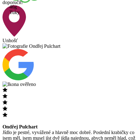
doporučit!
46g
Tuky
Unhošť
Ondřej Pulchart
Jídlo je pestré, vyvážené a hlavně moc dobré. Poslední krabičky co
jsem měl, jsem musel jíst dvě jídla najednou, abych neměl hlad, což