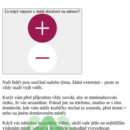
Co když nejsem v době doručení na adrese?
Naši řidiči jsou součástí našeho týmu, žádní externisti – proto se
vždy snaží vyjít vstříc.
Kurýr vám před příjezdem vždy zavolá, aby se minimalizovalo
riziko, že vás nezastihne. Pokud jste na telefonu, snadno se s ním
domluvíte, kde vám může krabičky nechat (u souseda, před domem
nebo na jiném domluveném místě).
Když vás náhodou nezastihne vůbec, uloží vaše jídlo na nejbližším
výdejním místě, odkud si ho můžete pohodlně vyzvednout.