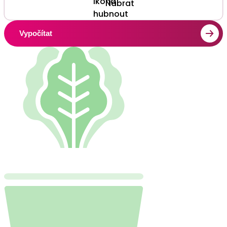
Nabrat
Vypočítat
/ kcal
Vaše (BMR)
Váš celkový denní výdej
/ kcal
Vaše (TDEE)
Váš doporučený denní příjem
Doporučujeme program