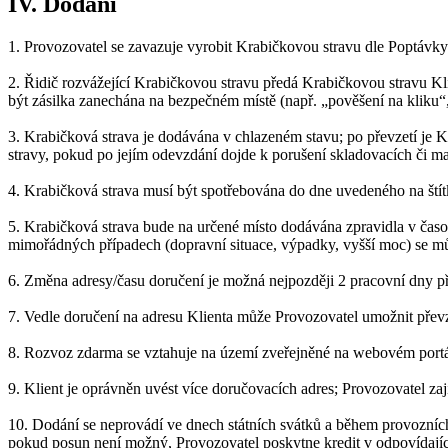
IV. Dodání
1. Provozovatel se zavazuje vyrobit Krabičkovou stravu dle Poptávk
2. Řidič rozvážející Krabičkovou stravu předá Krabičkovou stravu K
být zásilka zanechána na bezpečném místě (např. „pověšení na kliku
3. Krabičková strava je dodávána v chlazeném stavu; po převzetí je 
stravy, pokud po jejím odevzdání dojde k porušení skladovacích či 
4. Krabičková strava musí být spotřebována do dne uvedeného na štít
5. Krabičková strava bude na určené místo dodávána zpravidla v čas
mimořádných případech (dopravní situace, výpadky, vyšší moc) se m
6. Změna adresy/času doručení je možná nejpozději 2 pracovní dny p
7. Vedle doručení na adresu Klienta může Provozovatel umožnit přev
8. Rozvoz zdarma se vztahuje na území zveřejněné na webovém portá
9. Klient je oprávněn uvést více doručovacích adres; Provozovatel za
10. Dodání se neprovádí ve dnech státních svátků a během provozních
pokud posun není možný, Provozovatel poskytne kredit v odpovídají