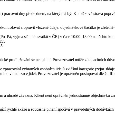
dva) pracovní dny přede dnem, na který má být Krabičková strava poprv
kontrolovat a opravit vložené údaje; objednávkové tlačítko je zřetelně
(Po–Pá, vyjma státních svátků v ČR) v čase 10:00–18:00 na těchto kon
 855
55
tické prodlužování se neuplatní. Provozovatel může z kapacitních důvo
 zpracování vybraných osobních údajů zvláštní kategorie (zejm. údaje 
 individualizace jídel; Provozovatel je oprávněn postupovat dle čl. II
a úhradě závazná. Klient není oprávněn jednostranně objednávku zrušit, 
jící rychlé zkáze a současně plnění spočívá v pravidelných dodávkách d