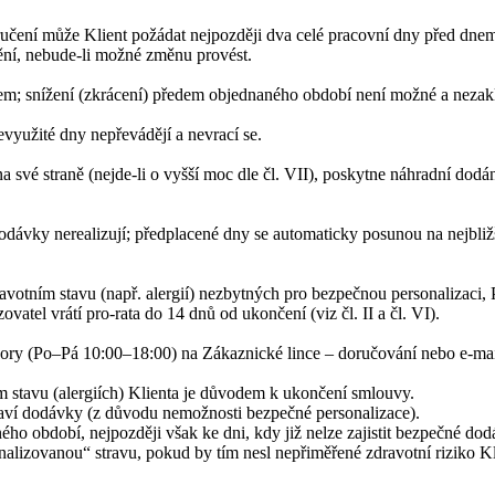
ručení může Klient požádat nejpozději dva celé pracovní dny před dne
ění, nebude-li možné změnu provést.
tkem; snížení (zkrácení) předem objednaného období není možné a nezak
využité dny nepřevádějí a nevrací se.
 své straně (nejde-li o vyšší moc dle čl. VII), poskytne náhradní dod
dávky nerealizují; předplacené dny se automaticky posunou na nejbližší
ravotním stavu (např. alergií) nezbytných pro bezpečnou personalizaci
tel vrátí pro-rata do 14 dnů od ukončení (viz čl. II a čl. VI).
dpory (Po–Pá 10:00–18:00) na Zákaznické lince – doručování nebo e-ma
 stavu (alergiích) Klienta je důvodem k ukončení smlouvy.
aví dodávky (z důvodu nemožnosti bezpečné personalizace).
o období, nejpozději však ke dni, kdy již nelze zajistit bezpečné dodá
alizovanou“ stravu, pokud by tím nesl nepřiměřené zdravotní riziko Kl