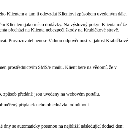
ného Klientem a tam ji odevzdat Klientovi způsobem uvedeným dále.
čeném Klientem jako místo dodávky. Na výslovný pokyn Klienta může
nta přechází na Klienta nebezpečí škody na Krabičkové stravě.
ebovat. Provozovatel nenese žádnou odpovědnost za jakost Krabičkové
men prostřednictvím SMS/e-mailu. Klient bere na vědomí, že v
o, způsob předání) jsou uvedeny na webovém portálu.
přiměřený příplatek nebo objednávku odmítnout.
é dny se automaticky posunou na nejbližší následující dodací den;