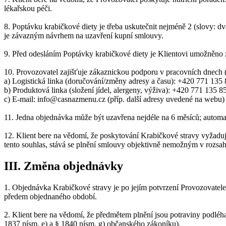
lékařskou péči.
8. Poptávku krabičkové diety je třeba uskutečnit nejméně 2 (slovy: 
je závazným návrhem na uzavření kupní smlouvy.
9. Před odesláním Poptávky krabičkové diety je Klientovi umožněno z
10. Provozovatel zajišťuje zákaznickou podporu v pracovních dnech 
a) Logistická linka (doručování/změny adresy a času): +420 771 135
b) Produktová linka (složení jídel, alergeny, výživa): +420 771 135 8
c) E-mail: info@casnazmenu.cz (příp. další adresy uvedené na webu)
11. Jedna objednávka může být uzavřena nejdéle na 6 měsíců; automa
12. Klient bere na vědomí, že poskytování Krabičkové stravy vyžaduje
tento souhlas, stává se plnění smlouvy objektivně nemožným v rozsahu
III. Změna objednávky
1. Objednávka Krabičkové stravy je po jejím potvrzení Provozovatelem 
předem objednaného období.
2. Klient bere na vědomí, že předmětem plnění jsou potraviny podléha
1837 písm. e) a § 1840 písm. g) občanského zákoníku).