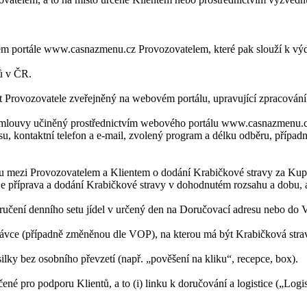
m portále www.casnazmenu.cz Provozovatelem, které pak slouží k výd
ů v ČR.
Provozovatele zveřejněný na webovém portálu, upravující zpracování 
mlouvy učiněný prostřednictvím webového portálu www.casnazmenu.cz
u, kontaktní telefon a e-mail, zvolený program a délku odběru, případně
mezi Provozovatelem a Klientem o dodání Krabičkové stravy za Kupní
e příprava a dodání Krabičkové stravy v dohodnutém rozsahu a dobu, 
ručení denního setu jídel v určený den na Doručovací adresu nebo do 
vce (případně změněnou dle VOP), na kterou má být Krabičková stra
lky bez osobního převzetí (např. „pověšení na kliku“, recepce, box).
né pro podporu Klientů, a to (i) linku k doručování a logistice („Logi