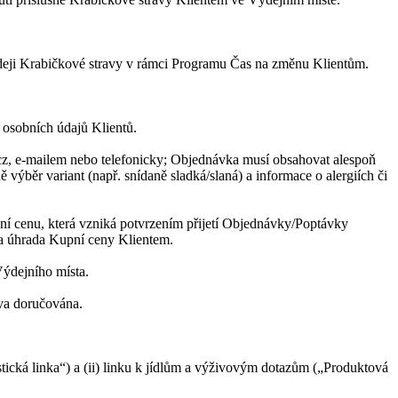
eji Krabičkové stravy v rámci Programu Čas na změnu Klientům.
osobních údajů Klientů.
, e-mailem nebo telefonicky; Objednávka musí obsahovat alespoň
 výběr variant (např. snídaně sladká/slaná) a informace o alergiích či
 cenu, která vzniká potvrzením přijetí Objednávky/Poptávky
a úhrada Kupní ceny Klientem.
Výdejního místa.
va doručována.
stická linka“) a (ii) linku k jídlům a výživovým dotazům („Produktová