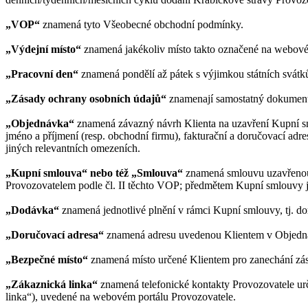
„VOP“
znamená tyto Všeobecné obchodní podmínky.
„Výdejní místo“
znamená jakékoliv místo takto označené na webové
„Pracovní den“
znamená pondělí až pátek s výjimkou státních svátk
„Zásady ochrany osobních údajů“
znamenají samostatný dokument 
„Objednávka“
znamená závazný návrh Klienta na uzavření Kupní s
jméno a příjmení (resp. obchodní firmu), fakturační a doručovací adres
jiných relevantních omezeních.
„Kupní smlouva“ nebo též „Smlouva“
znamená smlouvu uzavřenou 
Provozovatelem podle čl. II těchto VOP; předmětem Kupní smlouvy j
„Dodávka“
znamená jednotlivé plnění v rámci Kupní smlouvy, tj. do
„Doručovací adresa“
znamená adresu uvedenou Klientem v Objedná
„Bezpečné místo“
znamená místo určené Klientem pro zanechání zási
„Zákaznická linka“
znamená telefonické kontakty Provozovatele urče
linka“), uvedené na webovém portálu Provozovatele.