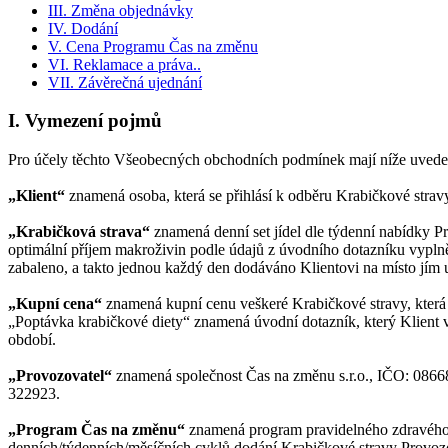
III. Změna objednávky
IV. Dodání
V. Cena Programu Čas na změnu
VI. Reklamace a práva..
VII. Závěrečná ujednání
I. Vymezení pojmů
Pro účely těchto Všeobecných obchodních podmínek mají níže uveden
„Klient“
znamená osoba, která se přihlásí k odběru Krabičkové st
„Krabičková strava“
znamená denní set jídel dle týdenní nabídky Pr
optimální příjem makroživin podle údajů z úvodního dotazníku vypl
zabaleno, a takto jednou každý den dodáváno Klientovi na místo jím 
„Kupní cena“
znamená kupní cenu veškeré Krabičkové stravy, kter
„Poptávka krabičkové diety“ znamená úvodní dotazník, který Klient
období.
„Provozovatel“
znamená společnost Čas na změnu s.r.o., IČO: 0866
322923.
„Program Čas na změnu“
znamená program pravidelného zdravého s
denních/týdenních/měsíčních cyklů dodání Krabičkové stravy Provozo