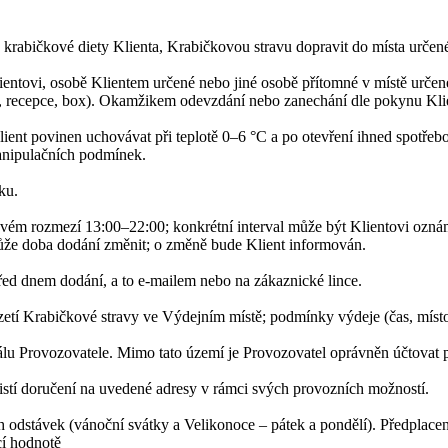
y krabičkové diety Klienta, Krabičkovou stravu dopravit do místa urče
lientovi, osobě Klientem určené nebo jiné osobě přítomné v místě ur
“, recepce, box). Okamžikem odevzdání nebo zanechání dle pokynu Klie
Klient povinen uchovávat při teplotě 0–6 °C a po otevření ihned spotř
manipulačních podmínek.
ku.
ovém rozmezí 13:00–22:00; konkrétní interval může být Klientovi ozná
ůže doba dodání změnit; o změně bude Klient informován.
řed dnem dodání, a to e-mailem nebo na zákaznické lince.
zetí Krabičkové stravy ve Výdejním místě; podmínky výdeje (čas, míst
lu Provozovatele. Mimo tato území je Provozovatel oprávněn účtovat 
jistí doručení na uvedené adresy v rámci svých provozních možností.
 odstávek (vánoční svátky a Velikonoce – pátek a pondělí). Předplacen
cí hodnotě