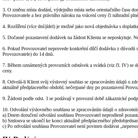
3. O změnu místa dodání, výdejního místa nebo orientačního času do
Provozovatele a bez právního nároku na vrácení ceny či náhradní pln
4. Rozšíření (více dní/jídel) je možné jako nová objednávka s dopla
5. Dočasné pozastavení dodávek na žádost Klienta se neposkytuje. Ne
6. Pokud Provozovatel neprovede konkrétní dílčí dodávku z důvodů na
Provozovatele) do 14 dnů.
7. Během oznámených provozních odstávek a svátků (viz čl. IV) se do
ceny.
8. Odvolá-li Klient svůj výslovný souhlas se zpracováním údajů o zd
aktuálně předplaceného období; nečerpané dny po pozastavení Provozova
9. Žádosti podle odst. 3 se podávají v provozní době zákaznické po
10. Odvolání výslovného souhlasu se zpracováním údajů o zdravotním
a) Dnem doručení odvolání souhlasu Provozovatel neprodleně pozast
b) Smlouva se ukončí ke konci aktuálně předplaceného/ předobjednanéh
c) Po odvolání souhlasu Provozovatel není povinen dodávat „neperson