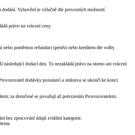
m dodání. Vyhovění je výlučně dle provozních možností
ládá právo na vrácení ceny.
ání nebo poměrnou refundaci (penězi nebo kreditem dle volby
 následující dodací den. To nezakládá právo na storno ani vrácení
, Provozovatel dodávky pozastaví a smlouva se ukončí ke konci
ilem; za doručené se považují až potvrzením Provozovatelem.
ní bez zpracování údajů zvláštní kategorie.
ienta