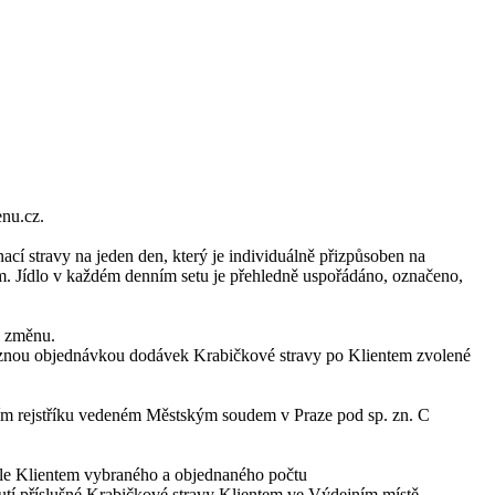
nu.cz.
cí stravy na jeden den, který je individuálně přizpůsoben na
. Jídlo v každém denním setu je přehledně uspořádáno, označeno,
a změnu.
vaznou objednávkou dodávek Krabičkové stravy po Klientem zvolené
ím rejstříku vedeném Městským soudem v Praze pod sp. zn. C
dle Klientem vybraného a objednaného počtu
tí příslušné Krabičkové stravy Klientem ve Výdejním místě.