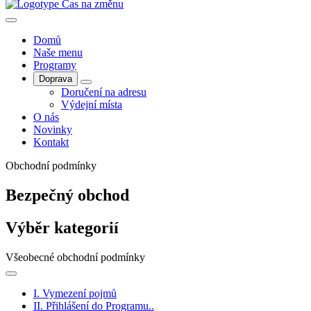
Domů
Naše menu
Programy
Doprava
Doručení na adresu
Výdejní místa
O nás
Novinky
Kontakt
Obchodní podmínky
Bezpečný obchod
Výběr kategorií
Všeobecné obchodní podmínky
I. Vymezení pojmů
II. Přihlášení do Programu..