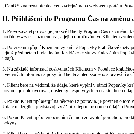
„Ceník“
znamená přehled cen zveřejněný na webovém portálu Provoz
II. Přihlášení do Programu Čas na změnu 
1. Provozovatel provozuje pro své Klienty Program Čas na změnu, k
portálu www.casnazmenu.cz , a jejím doručování ve Klientem zvolené 
2. Potvrzením přijetí Klientem vyplněné Poptávky krabičkové diety 
jejímž předmětem bude dodání Krabičkové stravy. Odesláním Poptávky
údajů.
3. Na základě informací poskytnutých Klientem v Poptávce krabičkové
uvedených informací a pokynů Klienta z hlediska jeho stravování a c
4. Klient bere na vědomí, že údaje, které vyplní v rámci Poptávky kr
povinen je dále ověřovat; důsledky nesprávných či neaktuálních údajů
5. Pokud Klient trpí alergií na některou z potravin, je povinen o to
Údaje o alergiích představují zvláštní kategorii osobních údajů a Pr
6. Pokud Klient trpí onemocněním či jinou zdravotní poruchou, pro kt
pokyny.
7. Klient bere na vědomí, že Provozovatel poskytuje nutriční poraden