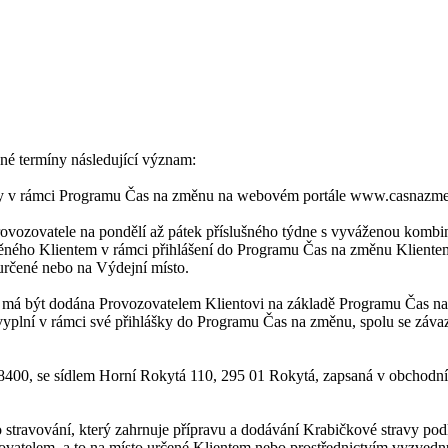
é termíny následující význam:
ravy v rámci Programu Čas na změnu na webovém portále www.casnazme
ovozovatele na pondělí až pátek příslušného týdne s vyváženou kombina
něného Klientem v rámci přihlášení do Programu Čas na změnu Klientem
určené nebo na Výdejní místo.
á má být dodána Provozovatelem Klientovi na základě Programu Čas n
 vyplní v rámci své přihlášky do Programu Čas na změnu, spolu se zá
8400, se sídlem Horní Rokytá 110, 295 01 Rokytá, zapsaná v obchodn
travování, který zahrnuje přípravu a dodávání Krabičkové stravy po
vatelem, a to na místo určené Klientem nebo prostřednictvím vyzvednu