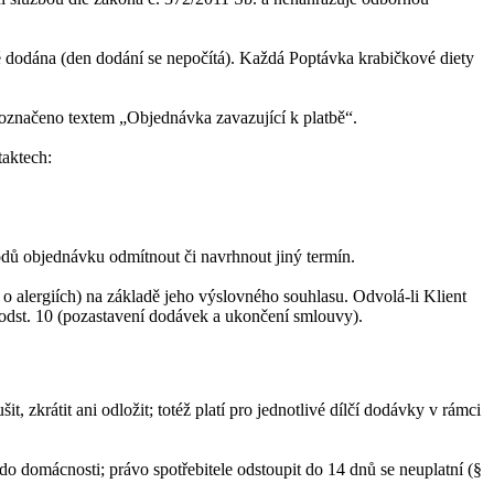
é dodána (den dodání se nepočítá). Každá Poptávka krabičkové diety
 označeno textem „Objednávka zavazující k platbě“.
taktech:
dů objednávku odmítnout či navrhnout jiný termín.
o alergiích) na základě jeho výslovného souhlasu. Odvolá-li Klient
I odst. 10 (pozastavení dodávek a ukončení smlouvy).
zkrátit ani odložit; totéž platí pro jednotlivé dílčí dodávky v rámci
o domácnosti; právo spotřebitele odstoupit do 14 dnů se neuplatní (§