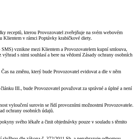
ídky receptů, kterou Provozovatel zveřejňuje na svém webovém
ou Klientem v rámci Poptávky krabičkové diety.
ebo SMS) vznikne mezi Klientem a Provozovatelem kupní smlouva,
z výhrad s nimi souhlasí a bere na vědomí Zásady ochrany osobních
u Čas na změnu, který bude Provozovatel evidovat a dle v něm
 článku III., bude Provozovatel považovat za správné a úplné a není
žnost vyloučení surovin se řídí provozními možnostmi Provozovatele.
ásad ochrany osobních údajů.
t pokyny svého lékaře a činit objednávky pouze v souladu s těmito
tní službou dle zákona č. 372/2011 Sb. a nenahrazuje odbornou