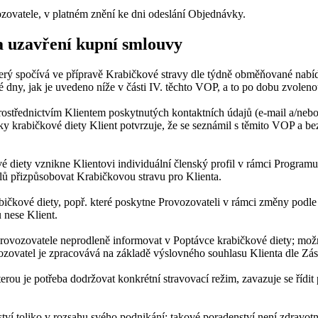
ovatele, v platném znění ke dni odeslání Objednávky.
a uzavření kupní smlouvy
terý spočívá ve přípravě Krabičkové stravy dle týdně obměňované nab
dny, jak je uvedeno níže v části IV. těchto VOP, a to po dobu zvolen
prostřednictvím Klientem poskytnutých kontaktních údajů (e-mail a/n
 krabičkové diety Klient potvrzuje, že se seznámil s těmito VOP a be
 diety vznikne Klientovi individuální členský profil v rámci Program
ílů přizpůsobovat Krabičkovou stravu pro Klienta.
abičkové diety, popř. které poskytne Provozovateli v rámci změny podle
 nese Klient.
m Provozovatele neprodleně informovat v Poptávce krabičkové diety; mo
ovozovatel je zpracovává na základě výslovného souhlasu Klienta dle Z
erou je potřeba dodržovat konkrétní stravovací režim, zavazuje se řídi
ství toliko v rozsahu svého podnikání; takové poradenství není zdravo